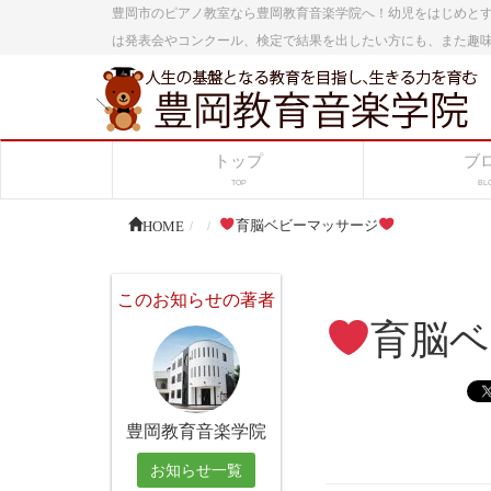
豊岡市のピアノ教室なら豊岡教育音楽学院へ！幼児をはじめと
は発表会やコンクール、検定で結果を出したい方にも、また趣
トップ
ブ
TOP
BL
HOME
育脳ベビーマッサージ
このお知らせの著者
育脳ベ
豊岡教育音楽学院
お知らせ一覧