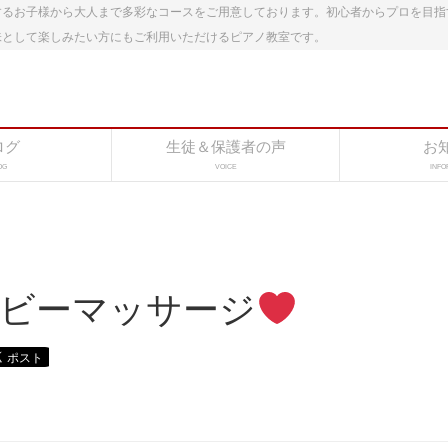
するお子様から大人まで多彩なコースをご用意しております。初心者からプロを目指
味として楽しみたい方にもご利用いただけるピアノ教室です。
ログ
生徒＆保護者の声
お
OG
VOICE
INFO
ビーマッサージ