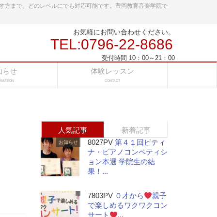
す方まで、どのレベルにでも対応可能です。豊岡教育音楽学院で
お気軽にお問い合わせください。
TEL:0796-22-8686
受付時間 10：00～21：00
知らせ
体験レッスン
RMATION
CONTACT
人気記事
新着記事
8027PV
第４１回ピティ
お知らせ
ナ・ピアノコンペティシ
ョン本選 学院生の結
果！...
7803PV
０才から
親子
で楽しめるワクワクコン
サート
...