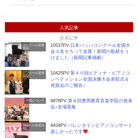
人気記事
新着記事
10537PV
日本バッハコンクール全国大
コンクール受賞
実績
会３名そろって金賞！新聞の取材をう
けました（新聞記事掲載）
10425PV
第４０回ピティナ・ピアノコ
コンクール受賞
実績
ンペティション全国決勝大会表彰式＆
祝賀会のご報告♪
8878PV
第８回豊岡教育音楽学院の発表
学院について
会♪名場面集
8434PV
バレンタインピアノコンサート
地域への音楽活
動
楽しかったです