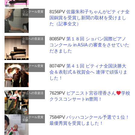
8156PV
佐藤朱和子ちゃんがピティナ全
コンクール受賞
実績
国銅賞を受賞し新聞の取材を受けまし
た（記事全文）
8085PV
第１８回 ショパン国際ピアノ
全国への音楽活
動
コンクール in ASIA の審査をさせていた
だきました
8074PV
第４１回 ピティナ全国決勝大
コンクール受賞
実績
会＆表彰式＆祝賀会へ 連弾で頑張りま
した！
7629PV
ピアニスト宮谷理香さん
学校
地域への音楽活
動
クラスコンサートin豊岡！
7584PV
バッハコンクール予選で１位！
コンクール受賞
実績
最優秀賞を受賞しました！