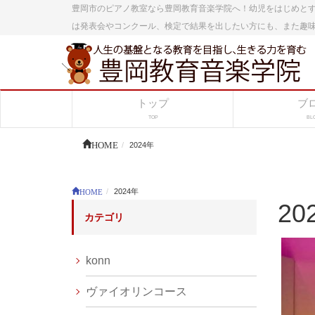
豊岡市のピアノ教室なら豊岡教育音楽学院へ！幼児をはじめと
は発表会やコンクール、検定で結果を出したい方にも、また趣
トップ
ブ
TOP
BL
HOME
2024年
HOME
2024年
20
カテゴリ
konn
ヴァイオリンコース