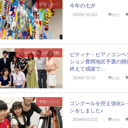
学院について
今年の七夕
1822
2024年7月10日
つながり
地域への音楽活動
ピティナ・ピアノコンペ
ション豊岡地区予選の開
終えて感謝で...
2145
2024年7月1日
学院について
コンクールを控え強化レ
ンをしました♪
1595
2024年6月22日