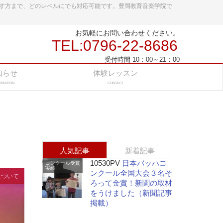
す方まで、どのレベルにでも対応可能です。豊岡教育音楽学院で
お気軽にお問い合わせください。
TEL:0796-22-8686
受付時間 10：00～21：00
知らせ
体験レッスン
RMATION
CONTACT
人気記事
新着記事
10530PV
日本バッハコ
コンクール受賞
実績
ンクール全国大会３名そ
について
ろって金賞！新聞の取材
をうけました（新聞記事
掲載）