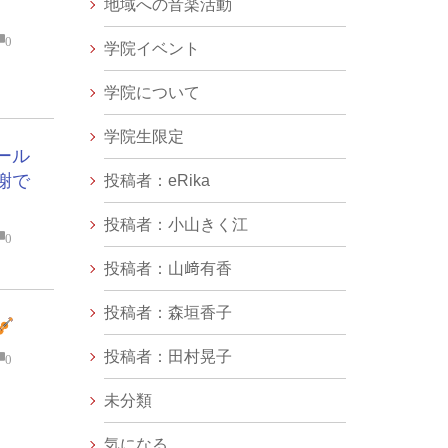
地域への音楽活動
0
学院イベント
学院について
学院生限定
ール
謝で
投稿者：eRika
投稿者：小山きく江
0
投稿者：山﨑有香
投稿者：森垣香子
投稿者：田村晃子
0
未分類
気になる