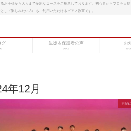
するお子様から大人まで多彩なコースをご用意しております。初心者からプロを目指
味として楽しみたい方にもご利用いただけるピアノ教室です。
ログ
生徒＆保護者の声
お
OG
VOICE
INFO
24年12月
学院