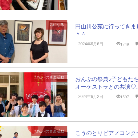
気になる
円山川公苑に行ってきま
＾＾
1749
2024年6月6日
地域への音楽活動
おんぷの祭典♪子どもた
オーケストラとの共演♡..
1597
2024年6月2日
地域への音楽活動
こうのとりピアノコンク