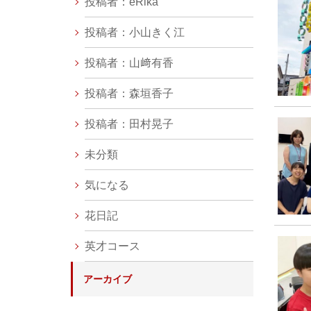
投稿者：eRika
投稿者：小山きく江
投稿者：山﨑有香
投稿者：森垣香子
投稿者：田村晃子
未分類
気になる
花日記
英才コース
アーカイブ