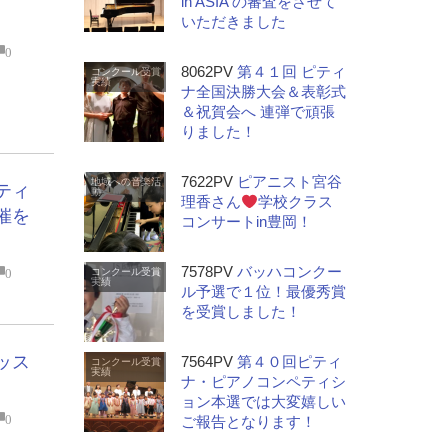
in ASIA の審査をさせて
いただきました
0
8062PV
第４１回 ピティ
コンクール受賞
実績
ナ全国決勝大会＆表彰式
＆祝賀会へ 連弾で頑張
りました！
7622PV
ピアニスト宮谷
地域への音楽活
ティ
動
理香さん
学校クラス
催を
コンサートin豊岡！
7578PV
バッハコンクー
0
コンクール受賞
実績
ル予選で１位！最優秀賞
を受賞しました！
ッス
7564PV
第４０回ピティ
コンクール受賞
実績
ナ・ピアノコンペティシ
ョン本選では大変嬉しい
0
ご報告となります！