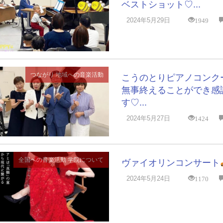
ベストショット♡...
1949
2024年5月29日
つながり
地域への音楽活動
こうのとりピアノコンク
無事終えることができ感
す♡...
1424
2024年5月27日
全国への音楽活動
学院について
ヴァイオリンコンサート
1170
2024年5月24日