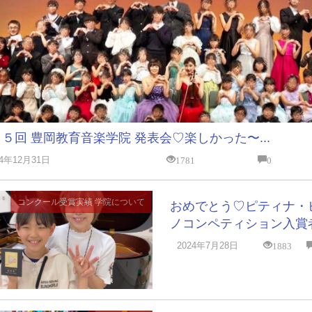
５回 豊岡教育音楽学院 発表会♡楽しかった〜...
1781
0
24年12月31日
コンクール受賞実績
学院について
おめでとう♡ピティナ・
ノコンペティション入賞者.
1883
2024年7月28日