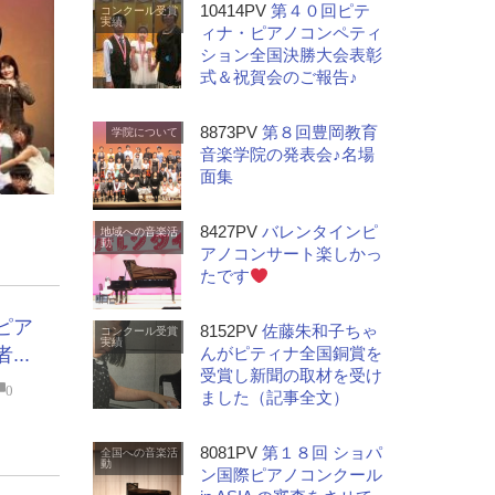
10414PV
第４０回ピテ
コンクール受賞
実績
ィナ・ピアノコンペティ
ション全国決勝大会表彰
式＆祝賀会のご報告♪
8873PV
第８回豊岡教育
学院について
音楽学院の発表会♪名場
面集
8427PV
バレンタインピ
地域への音楽活
動
アノコンサート楽しかっ
たです
ピア
8152PV
佐藤朱和子ちゃ
コンクール受賞
実績
んがピティナ全国銅賞を
..
受賞し新聞の取材を受け
0
ました（記事全文）
8081PV
第１８回 ショパ
全国への音楽活
動
ン国際ピアノコンクール