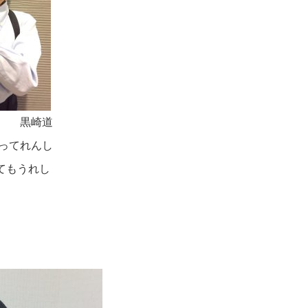
） 黒崎道
ばってれんし
てもうれし