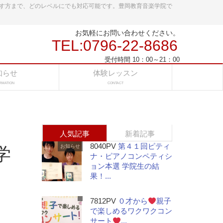
す方まで、どのレベルにでも対応可能です。豊岡教育音楽学院で
お気軽にお問い合わせください。
TEL:0796-22-8686
受付時間 10：00～21：00
知らせ
体験レッスン
RMATION
CONTACT
人気記事
新着記事
8040PV
第４１回ピティ
お知らせ
学
ナ・ピアノコンペティシ
ョン本選 学院生の結
果！...
7812PV
０才から
親子
で楽しめるワクワクコン
サート
...