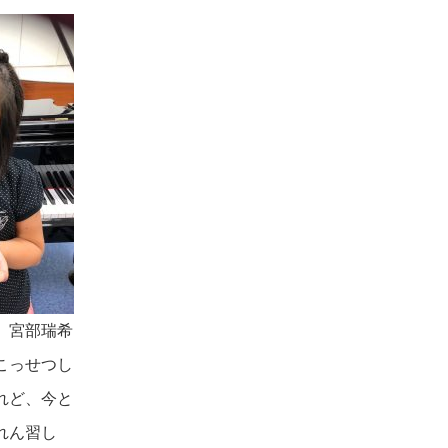
）宮部瑞希
こっせつし
れど、今と
れん習し