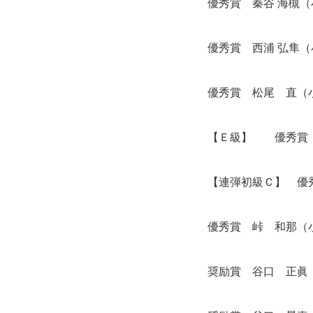
優秀賞 秦谷 海槻
優秀賞 西浦 弘隼
優秀賞 松尾 直（
【Ｅ級】 優秀賞 
【連弾初級Ｃ】 優
優秀賞 峠 和那（
奨励賞 谷口 正眞