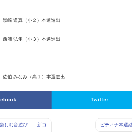
 黒崎 道真（小２）本選進出
西浦 弘隼（小３）本選進出
佐伯 みなみ（高１）本選進出
cebook
Twitter
楽しむ音遊び！ 新コ
ピティナ本選