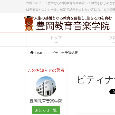
豊岡市のピアノ教室なら豊岡教育音楽学院へ！幼児をはじめと
は発表会やコンクール、検定で結果を出したい方にも、また趣
トップ
ブ
TOP
BL
HOME
ピティナ予選結果
このお知らせの著者
ピティナ
豊岡教育音楽学院
お知らせ一覧