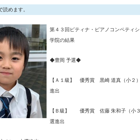
で読めます。
第４３回ピティナ・ピアノコンペティシ
学院の結果
◆豊岡 予選◆
【Ａ１級】 優秀賞 黒崎 道真（小２
進出
【Ｂ級】 優秀賞 佐藤 朱和子（小
選進出