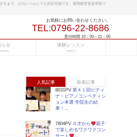
す方まで、どのレベルにでも対応可能です。豊岡教育音楽学院で
お気軽にお問い合わせください。
TEL:0796-22-8686
受付時間 10：00～21：00
知らせ
体験レッスン
RMATION
CONTACT
人気記事
新着記事
8031PV
第４１回ピティ
お知らせ
ナ・ピアノコンペティシ
ョン本選 学院生の結
果！...
7804PV
０才から
親子
で楽しめるワクワクコン
サート
...