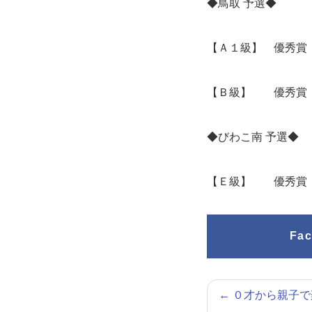
◆鳥取 予選◆
【Ａ１級】 優秀賞
【Ｂ級】 優秀賞 
◆びわこ南 予選◆
【Ｅ級】 優秀賞 
Fa
←
０才から親子で