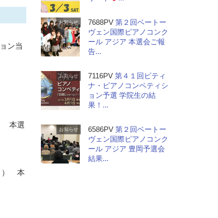
7688PV
第２回ベートー
お知らせ
ヴェン国際ピアノコンク
ール アジア 本選会ご報
ョン当
告...
7116PV
第４１回ピティ
お知らせ
ナ・ピアノコンペティシ
ョン予選 学院生の結
果！...
） 本選
6586PV
第２回ベートー
お知らせ
ヴェン国際ピアノコンク
ール アジア 豊岡予選会
結果...
３） 本