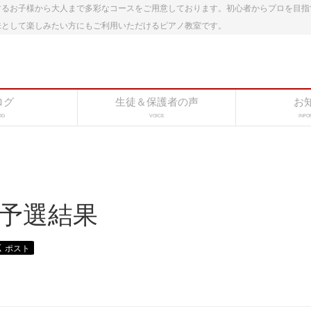
するお子様から大人まで多彩なコースをご用意しております。初心者からプロを目指
味として楽しみたい方にもご利用いただけるピアノ教室です。
ログ
生徒＆保護者の声
お
OG
VOICE
INFO
予選結果