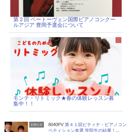
第２回 ベートーヴェン国際ピアノコンクー
ルアジア 豊岡予選会について
モンテ・リトミック★春の体験レッスン募
集中！！
8040PV
第４１回ピティナ・ピアノコン
お知らせ
ペティション本選 学院生の結果！...