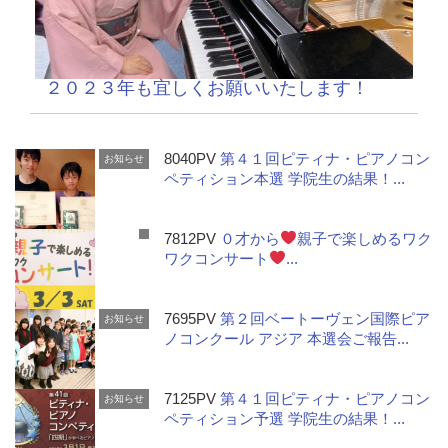
２０２３年も宜しくお願いいたします！
8040PV
第４１回ピティナ・ピアノコン
お知らせ
ペティション本選 学院生の結果！...
7812PV
０才から
親子で楽しめるワク
ワクコンサート
...
7695PV
第２回ベートーヴェン国際ピア
お知らせ
ノコンクール アジア 本選会ご報告...
7125PV
第４１回ピティナ・ピアノコン
お知らせ
ペティション予選 学院生の結果！...