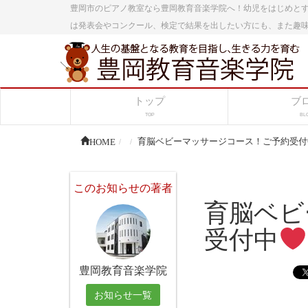
豊岡市のピアノ教室なら豊岡教育音楽学院へ！幼児をはじめと
は発表会やコンクール、検定で結果を出したい方にも、また趣
トップ
ブ
TOP
BL
HOME
育脳ベビーマッサージコース！ご予約受付
このお知らせの著者
育脳ベビ
受付中
豊岡教育音楽学院
お知らせ一覧