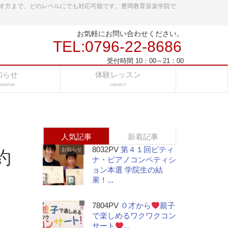
す方まで、どのレベルにでも対応可能です。豊岡教育音楽学院で
お気軽にお問い合わせください。
TEL:0796-22-8686
受付時間 10：00～21：00
知らせ
体験レッスン
RMATION
CONTACT
人気記事
新着記事
8032PV
第４１回ピティ
お知らせ
約
ナ・ピアノコンペティシ
ョン本選 学院生の結
果！...
7804PV
０才から
親子
で楽しめるワクワクコン
サート
...