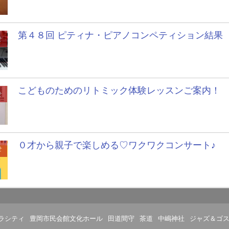
第４８回 ピティナ・ピアノコンペティション結果
せ
こどものためのリトミック体験レッスンご案内！
せ
０才から親子で楽しめる♡ワクワクコンサート♪
せ
ラシティ
豊岡市民会館文化ホール
田道間守
茶道
中嶋神社
ジャズ＆ゴ