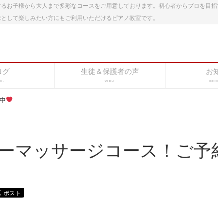
するお子様から大人まで多彩なコースをご用意しております。初心者からプロを目指
味として楽しみたい方にもご利用いただけるピアノ教室です。
ログ
生徒＆保護者の声
お
OG
VOICE
INFO
中
ーマッサージコース！ご予