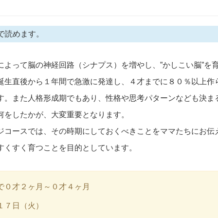
で読めます。
によって脳の神経回路（シナプス）を増やし、”かしこい脳”を
誕生直後から１年間で急激に発達し、４才までに８０％以上作
す。また人格形成期でもあり、性格や思考パターンなども決ま
何をしたかが、大変重要となります。
ジコースでは、その時期にしておくべきことをママたちにお伝
すくすく育つことを目的としています。
で０才２ヶ月～０才４ヶ月
１７日（火）