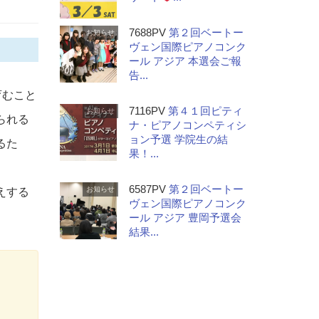
7688PV
第２回ベートー
お知らせ
ヴェン国際ピアノコンク
ール アジア 本選会ご報
告...
育むこと
7116PV
第４１回ピティ
お知らせ
られる
ナ・ピアノコンペティシ
ョン予選 学院生の結
るた
果！...
6587PV
第２回ベートー
お知らせ
えする
ヴェン国際ピアノコンク
ール アジア 豊岡予選会
結果...