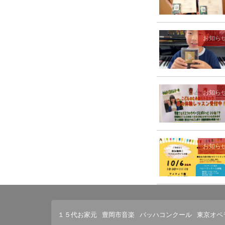
お知ら
お知ら
お知ら
１５代お家元
豊岡市音楽
バッハコンクール
東京オペ