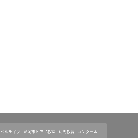
スペルライブ
豊岡市ピアノ教室
幼児教育
コンクール