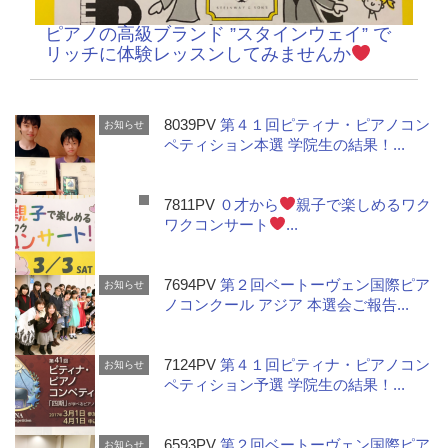
ピアノの高級ブランド ”スタインウェイ” で
リッチに体験レッスンしてみませんか
8039PV
第４１回ピティナ・ピアノコン
お知らせ
ペティション本選 学院生の結果！...
7811PV
０才から
親子で楽しめるワク
ワクコンサート
...
7694PV
第２回ベートーヴェン国際ピア
お知らせ
ノコンクール アジア 本選会ご報告...
7124PV
第４１回ピティナ・ピアノコン
お知らせ
ペティション予選 学院生の結果！...
6593PV
第２回ベートーヴェン国際ピア
お知らせ