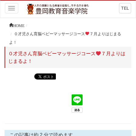
TEL
Toggle
navigation
HOME
０才児さん育脳ベビーマッサージコース
７月よりはじまる
よ！
０才児さん育脳ベビーマッサージコース
７月よりは
じまるよ！
この記事は約 2 分で読めます。