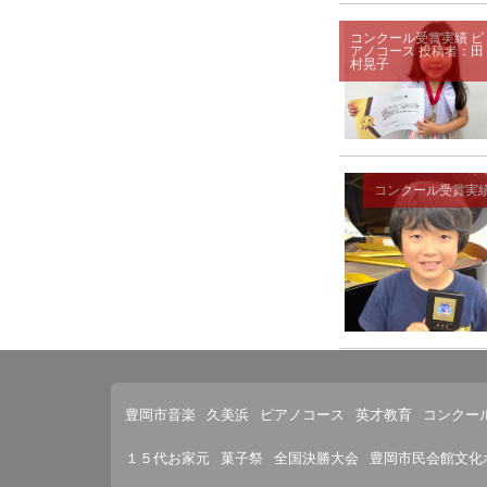
コンクール受賞実績
ピ
アノコース
投稿者：田
村晃子
コンクール受賞実
豊岡市音楽
久美浜
ピアノコース
英才教育
コンクー
１５代お家元
菓子祭
全国決勝大会
豊岡市民会館文化