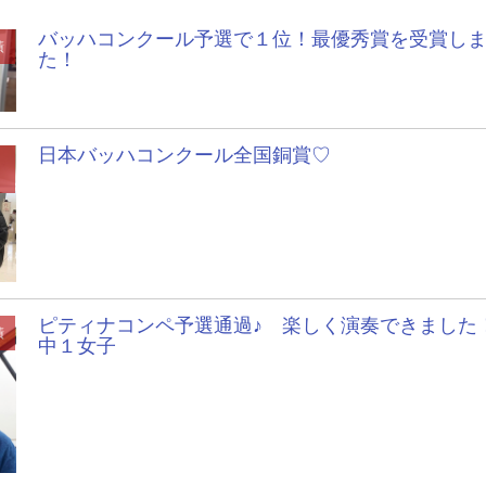
バッハコンクール予選で１位！最優秀賞を受賞し
績
た！
日本バッハコンクール全国銅賞♡
ピティナコンペ予選通過♪ 楽しく演奏できました
績
中１女子