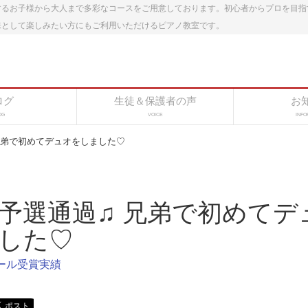
するお子様から大人まで多彩なコースをご用意しております。初心者からプロを目指
味として楽しみたい方にもご利用いただけるピアノ教室です。
ログ
生徒＆保護者の声
お
OG
VOICE
INFO
兄弟で初めてデュオをしました♡
予選通過♫ 兄弟で初めてデ
した♡
ール受賞実績