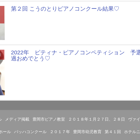
第２回 こうのとりピアノコンクール結果♡
2022年 ピティナ・ピアノコンペティション 予
績
過おめでとう♡
ル
メディア掲載
豊岡市ピアノ教室
２０１８年１月２７日、２８日
ヴァ
ホール
バッハコンクール
２０１７年
豊岡市幼児教育
第４１回
ホテル