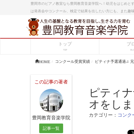
豊岡市のピアノ教室なら豊岡教育音楽学院へ！幼児をはじめと
は発表会やコンクール、検定で結果を出したい方にも、また趣
トップ
ブ
TOP
BL
HOME
コンクール受賞実績
ピティナ予選通過♫ 
この記事の著者
ピティナ
オをしま
カテゴリー：
コンク
豊岡教育音楽学院
記事一覧