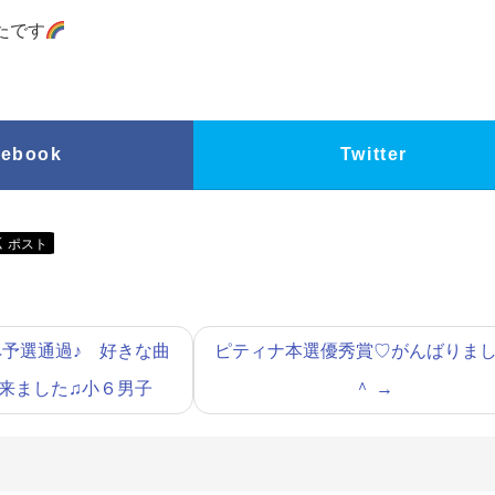
たです
cebook
Twitter
予選通過♪ 好きな曲
ピティナ本選優秀賞♡がんばりまし
来ました♫小６男子
＾
→