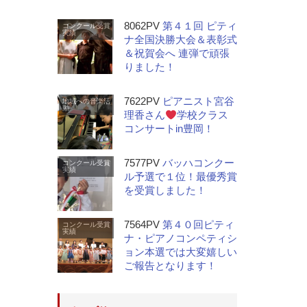
8062PV
第４１回 ピティ
コンクール受賞
実績
ナ全国決勝大会＆表彰式
＆祝賀会へ 連弾で頑張
りました！
7622PV
ピアニスト宮谷
地域への音楽活
動
理香さん
学校クラス
コンサートin豊岡！
7577PV
バッハコンクー
コンクール受賞
実績
ル予選で１位！最優秀賞
を受賞しました！
7564PV
第４０回ピティ
コンクール受賞
実績
ナ・ピアノコンペティシ
ョン本選では大変嬉しい
ご報告となります！