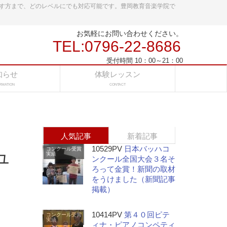
す方まで、どのレベルにでも対応可能です。豊岡教育音楽学院で
お気軽にお問い合わせください。
TEL:0796-22-8686
受付時間 10：00～21：00
知らせ
体験レッスン
RMATION
CONTACT
人気記事
新着記事
10529PV
日本バッハコ
コンクール受賞
ュ
実績
ンクール全国大会３名そ
ろって金賞！新聞の取材
をうけました（新聞記事
掲載）
10414PV
第４０回ピテ
コンクール受賞
実績
ィナ・ピアノコンペティ