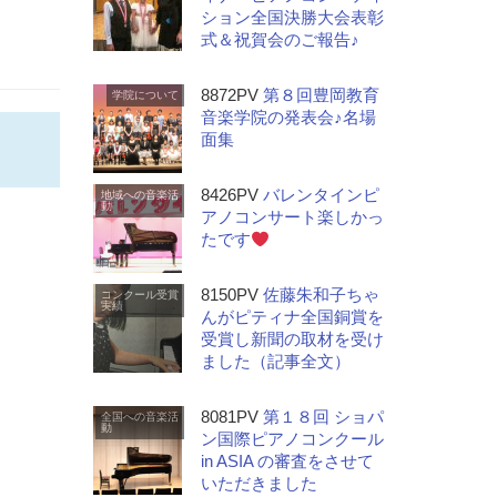
ション全国決勝大会表彰
式＆祝賀会のご報告♪
8872PV
第８回豊岡教育
学院について
音楽学院の発表会♪名場
面集
8426PV
バレンタインピ
地域への音楽活
動
アノコンサート楽しかっ
たです
8150PV
佐藤朱和子ちゃ
コンクール受賞
実績
んがピティナ全国銅賞を
受賞し新聞の取材を受け
ました（記事全文）
8081PV
第１８回 ショパ
全国への音楽活
動
ン国際ピアノコンクール
in ASIA の審査をさせて
いただきました