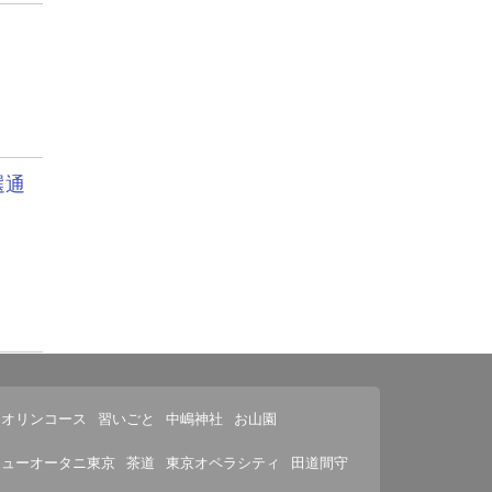
選通
イオリンコース
習いごと
中嶋神社
お山園
ニューオータニ東京
茶道
東京オペラシティ
田道間守