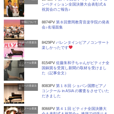
実績
ンペティション全国決勝大会表彰式＆
祝賀会のご報告♪
8874PV
第８回豊岡教育音楽学院の発表
学院について
会♪名場面集
8429PV
バレンタインピアノコンサート
地域への音楽活
動
楽しかったです
8154PV
佐藤朱和子ちゃんがピティナ全
コンクール受賞
実績
国銅賞を受賞し新聞の取材を受けまし
た（記事全文）
8083PV
第１８回 ショパン国際ピアノ
全国への音楽活
動
コンクール in ASIA の審査をさせていた
だきました
8066PV
第４１回 ピティナ全国決勝大
コンクール受賞
実績
会＆表彰式＆祝賀会へ 連弾で頑張りま