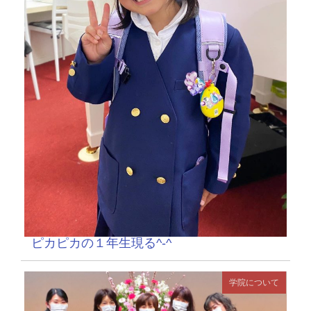
ピカピカの１年生現る^-^
学院について