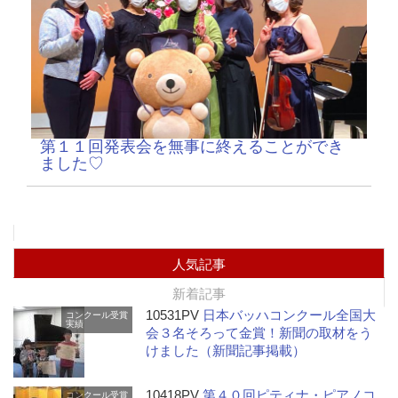
第１１回発表会を無事に終えることができ
ました♡
人気記事
新着記事
10531PV
日本バッハコンクール全国大
コンクール受賞
実績
会３名そろって金賞！新聞の取材をう
けました（新聞記事掲載）
10418PV
第４０回ピティナ・ピアノコ
コンクール受賞