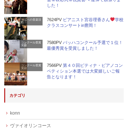
した！
7624PV
ピアニスト宮谷理香さん
学校
地域への音楽活
動
クラスコンサートin豊岡！
7580PV
バッハコンクール予選で１位！
コンクール受賞
実績
最優秀賞を受賞しました！
7566PV
第４０回ピティナ・ピアノコン
コンクール受賞
実績
ペティション本選では大変嬉しいご報
告となります！
カテゴリ
konn
ヴァイオリンコース