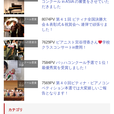
コンクール in ASIA の審査をさせていた
だきました
8074PV
第４１回 ピティナ全国決勝大
コンクール受賞
実績
会＆表彰式＆祝賀会へ 連弾で頑張りま
した！
7629PV
ピアニスト宮谷理香さん
学校
地域への音楽活
動
クラスコンサートin豊岡！
7584PV
バッハコンクール予選で１位！
コンクール受賞
実績
最優秀賞を受賞しました！
7569PV
第４０回ピティナ・ピアノコン
コンクール受賞
実績
ペティション本選では大変嬉しいご報
告となります！
カテゴリ