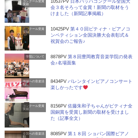
10537PV
日本バッハコンクール全国大
コンクール受賞
実績
会３名そろって金賞！新聞の取材をう
けました（新聞記事掲載）
10425PV
第４０回ピティナ・ピアノコ
コンクール受賞
実績
ンペティション全国決勝大会表彰式＆
祝賀会のご報告♪
8878PV
第８回豊岡教育音楽学院の発表
学院について
会♪名場面集
8434PV
バレンタインピアノコンサート
地域への音楽活
動
楽しかったです
8156PV
佐藤朱和子ちゃんがピティナ全
コンクール受賞
実績
国銅賞を受賞し新聞の取材を受けまし
た（記事全文）
8085PV
第１８回 ショパン国際ピアノ
全国への音楽活
動