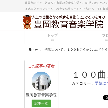
豊岡市のピアノ教室なら豊岡教育音楽学院へ！幼児をはじめと
は発表会やコンクール、検定で結果を出したい方にも、また趣
トップ
ブ
TOP
BL
HOME
学院について
１００曲ごうかくおめでとう
この記事の著者
１００曲
カテゴリー：
学院に
豊岡教育音楽学院
記事一覧