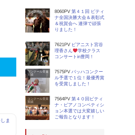
8060PV
第４１回 ピティ
コンクール受賞
実績
ナ全国決勝大会＆表彰式
＆祝賀会へ 連弾で頑張
りました！
7621PV
ピアニスト宮谷
地域への音楽活
動
理香さん
学校クラス
コンサートin豊岡！
7575PV
バッハコンクー
コンクール受賞
実績
ル予選で１位！最優秀賞
を受賞しました！
7564PV
第４０回ピティ
コンクール受賞
実績
ナ・ピアノコンペティシ
ョン本選では大変嬉しい
ご報告となります！
会しま