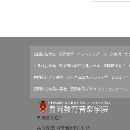
全国決勝大会
幼児教育
バッハコンクール
久美浜
ヴ
１５代お家元
豊岡市民会館文化ホール
豊岡市子育て
豊岡市ピアノ教室
ジャズ＆ゴスペルライブ
２０１７年
豊岡市立神美小学校
豊岡市民プラザ（ほっとステージ
〒668-0027
兵庫県豊岡市若松町11-19