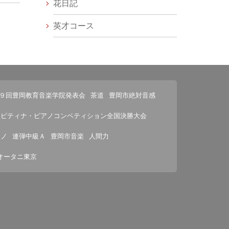
花日記
英才コース
９回豊岡教育音楽学院発表会
茶道
豊岡市絶対音感
ピティナ・ピアノコンペティション全国決勝大会
アノ
連弾中級Ａ
豊岡市音楽
人間力
オータニ東京