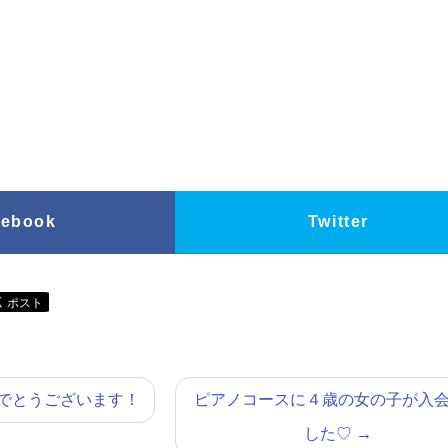
cebook
Twitter
でとうございます！
ピアノコースに４歳の女の子が入
した♡
→