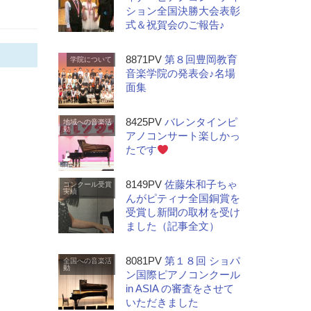
ション全国決勝大会表彰
式＆祝賀会のご報告♪
8871PV
第８回豊岡教育
学院について
音楽学院の発表会♪名場
面集
8425PV
バレンタインピ
地域への音楽活
動
アノコンサート楽しかっ
たです
8149PV
佐藤朱和子ちゃ
コンクール受賞
実績
んがピティナ全国銅賞を
受賞し新聞の取材を受け
ました（記事全文）
8081PV
第１８回 ショパ
全国への音楽活
動
ン国際ピアノコンクール
in ASIA の審査をさせて
いただきました