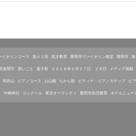
ァイオリンコース
第４１回
英才教育
豊岡市ヴァイオリン教室
豊岡市
第
田道間守
習いごと
菓子祭
２０１８年１月２７日、２８日
メディア掲載
和田山
ピアノコース
お山園
ちから餅
ピティナ・ピアノステップ
ピ
）
中嶋神社
コンクール
東京オペラシティ
豊岡市幼児教育
ホテルニュー