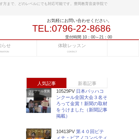
す方まで、どのレベルにでも対応可能です。豊岡教育音楽学院で
お気軽にお問い合わせください。
TEL:0796-22-8686
受付時間 10：00～21：00
知らせ
体験レッスン
RMATION
CONTACT
人気記事
新着記事
10529PV
日本バッハコ
コンクール受賞
実績
ンクール全国大会３名そ
ろって金賞！新聞の取材
をうけました（新聞記事
掲載）
10413PV
第４０回ピテ
コンクール受賞
実績
ィナ・ピアノコンペティ