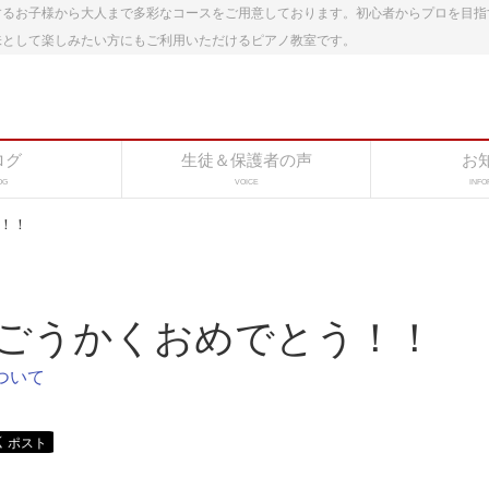
するお子様から大人まで多彩なコースをご用意しております。初心者からプロを目指
味として楽しみたい方にもご利用いただけるピアノ教室です。
ログ
生徒＆保護者の声
お
OG
VOICE
INFO
！！
ごうかくおめでとう！！
ついて