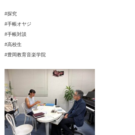
#探究
#手帳オヤジ
#手帳対談
#高校生
#豊岡教育音楽学院