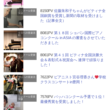
8150PV
佐藤朱和子ちゃんがピティナ全
コンクール受賞
実績
国銅賞を受賞し新聞の取材を受けまし
た（記事全文）
8081PV
第１８回 ショパン国際ピアノ
全国への音楽活
動
コンクール in ASIA の審査をさせていた
だきました
8061PV
第４１回 ピティナ全国決勝大
コンクール受賞
実績
会＆表彰式＆祝賀会へ 連弾で頑張りま
した！
7622PV
ピアニスト宮谷理香さん
学校
地域への音楽活
動
クラスコンサートin豊岡！
7576PV
バッハコンクール予選で１位！
コンクール受賞
実績
最優秀賞を受賞しました！