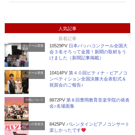
人気記事
新着記事
10529PV
日本バッハコンクール全国大
コンクール受賞
実績
会３名そろって金賞！新聞の取材をう
けました（新聞記事掲載）
10414PV
第４０回ピティナ・ピアノコ
コンクール受賞
実績
ンペティション全国決勝大会表彰式＆
祝賀会のご報告♪
8872PV
第８回豊岡教育音楽学院の発表
学院について
会♪名場面集
8425PV
バレンタインピアノコンサート
地域への音楽活
動
楽しかったです