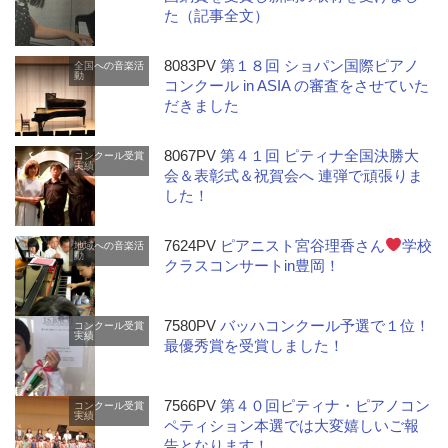
た（記事全文）
8083PV
第１８回 ショパン国際ピアノ
全国への音楽活
動
コンクール in ASIA の審査をさせていた
だきました
8067PV
第４１回 ピティナ全国決勝大
コンクール受賞
実績
会＆表彰式＆祝賀会へ 連弾で頑張りま
した！
7624PV
ピアニスト宮谷理香さん
学校
地域への音楽活
動
クラスコンサートin豊岡！
7580PV
バッハコンクール予選で１位！
コンクール受賞
実績
最優秀賞を受賞しました！
7566PV
第４０回ピティナ・ピアノコン
コンクール受賞
実績
ペティション本選では大変嬉しいご報
告となります！