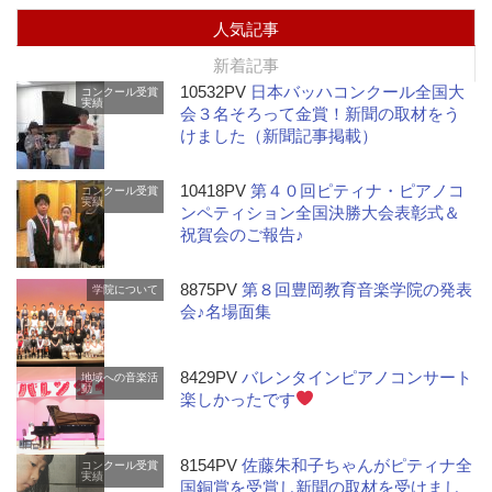
人気記事
新着記事
10532PV
日本バッハコンクール全国大
コンクール受賞
実績
会３名そろって金賞！新聞の取材をう
けました（新聞記事掲載）
10418PV
第４０回ピティナ・ピアノコ
コンクール受賞
実績
ンペティション全国決勝大会表彰式＆
祝賀会のご報告♪
8875PV
第８回豊岡教育音楽学院の発表
学院について
会♪名場面集
8429PV
バレンタインピアノコンサート
地域への音楽活
動
楽しかったです
8154PV
佐藤朱和子ちゃんがピティナ全
コンクール受賞
実績
国銅賞を受賞し新聞の取材を受けまし