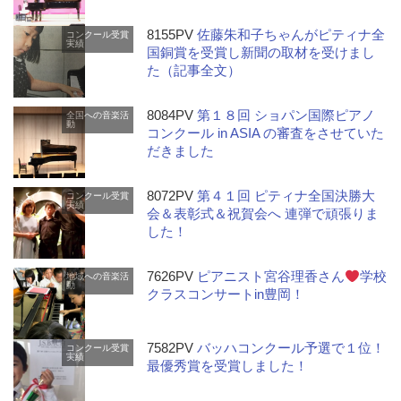
8155PV
佐藤朱和子ちゃんがピティナ全
コンクール受賞
実績
国銅賞を受賞し新聞の取材を受けまし
た（記事全文）
8084PV
第１８回 ショパン国際ピアノ
全国への音楽活
動
コンクール in ASIA の審査をさせていた
だきました
8072PV
第４１回 ピティナ全国決勝大
コンクール受賞
実績
会＆表彰式＆祝賀会へ 連弾で頑張りま
した！
7626PV
ピアニスト宮谷理香さん
学校
地域への音楽活
動
クラスコンサートin豊岡！
7582PV
バッハコンクール予選で１位！
コンクール受賞
実績
最優秀賞を受賞しました！