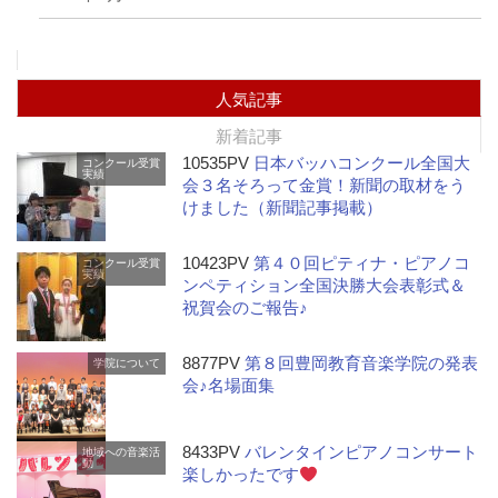
人気記事
新着記事
10535PV
日本バッハコンクール全国大
コンクール受賞
実績
会３名そろって金賞！新聞の取材をう
けました（新聞記事掲載）
10423PV
第４０回ピティナ・ピアノコ
コンクール受賞
実績
ンペティション全国決勝大会表彰式＆
祝賀会のご報告♪
8877PV
第８回豊岡教育音楽学院の発表
学院について
会♪名場面集
8433PV
バレンタインピアノコンサート
地域への音楽活
動
楽しかったです