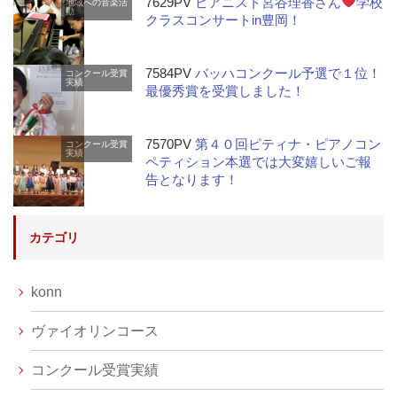
7629PV
ピアニスト宮谷理香さん
学校
地域への音楽活
動
クラスコンサートin豊岡！
7584PV
バッハコンクール予選で１位！
コンクール受賞
実績
最優秀賞を受賞しました！
7570PV
第４０回ピティナ・ピアノコン
コンクール受賞
実績
ペティション本選では大変嬉しいご報
告となります！
カテゴリ
konn
ヴァイオリンコース
コンクール受賞実績