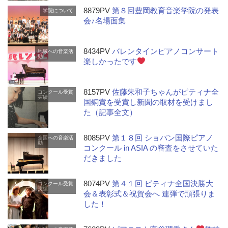
8879PV
第８回豊岡教育音楽学院の発表
学院について
会♪名場面集
8434PV
バレンタインピアノコンサート
地域への音楽活
動
楽しかったです
8157PV
佐藤朱和子ちゃんがピティナ全
コンクール受賞
実績
国銅賞を受賞し新聞の取材を受けまし
た（記事全文）
8085PV
第１８回 ショパン国際ピアノ
全国への音楽活
動
コンクール in ASIA の審査をさせていた
だきました
8074PV
第４１回 ピティナ全国決勝大
コンクール受賞
実績
会＆表彰式＆祝賀会へ 連弾で頑張りま
した！