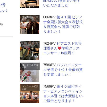
in ASIA の審査をさせて
さ倍
いただきました
ンパ
8068PV
第４１回 ピティ
コンクール受賞
実績
ナ全国決勝大会＆表彰式
0
＆祝賀会へ 連弾で頑張
りました！
7624PV
ピアニスト宮谷
地域への音楽活
動
理香さん
学校クラス
コンサートin豊岡！
7580PV
バッハコンクー
コンクール受賞
実績
ル予選で１位！最優秀賞
を受賞しました！
7566PV
第４０回ピティ
コンクール受賞
実績
ナ・ピアノコンペティシ
ョン本選では大変嬉しい
ご報告となります！