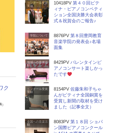
10418PV
第４０回ピテ
コンクール受賞
実績
ィナ・ピアノコンペティ
ション全国決勝大会表彰
式＆祝賀会のご報告♪
8876PV
第８回豊岡教育
学院について
音楽学院の発表会♪名場
面集
8429PV
バレンタインピ
地域への音楽活
動
アノコンサート楽しかっ
たです
ワク
8154PV
佐藤朱和子ちゃ
コンクール受賞
実績
んがピティナ全国銅賞を
受賞し新聞の取材を受け
0
ました（記事全文）
8083PV
第１８回 ショパ
全国への音楽活
動
ン国際ピアノコンクール