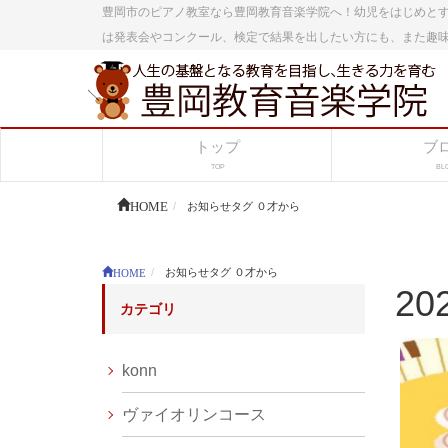
豊岡市のピアノ教室なら豊岡教育音楽学院へ！幼児をはじめと
は発表会やコンクール、検定で結果を出したい方にも、また趣
トップ
ブ
TOP
BL
HOME
お知らせタグ ０才から
HOME
お知らせタグ ０才から
20
カテゴリ
konn
ヴァイオリンコース