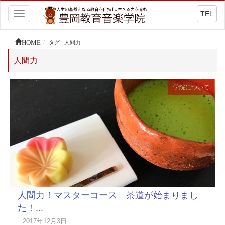
TEL
Toggle
navigation
HOME
タグ : 人間力
人間力
学院について
人間力！マスターコース 茶道が始まりまし
た！...
2017年12月3日