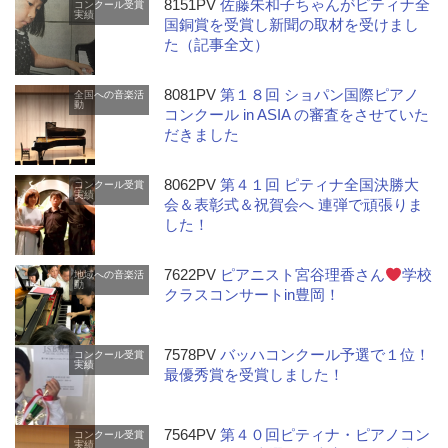
8151PV
佐藤朱和子ちゃんがピティナ全
コンクール受賞
実績
国銅賞を受賞し新聞の取材を受けまし
た（記事全文）
8081PV
第１８回 ショパン国際ピアノ
全国への音楽活
動
コンクール in ASIA の審査をさせていた
だきました
8062PV
第４１回 ピティナ全国決勝大
コンクール受賞
実績
会＆表彰式＆祝賀会へ 連弾で頑張りま
した！
7622PV
ピアニスト宮谷理香さん
学校
地域への音楽活
動
クラスコンサートin豊岡！
7578PV
バッハコンクール予選で１位！
コンクール受賞
実績
最優秀賞を受賞しました！
7564PV
第４０回ピティナ・ピアノコン
コンクール受賞
実績