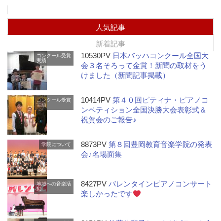
人気記事
新着記事
10530PV
日本バッハコンクール全国大
コンクール受賞
実績
会３名そろって金賞！新聞の取材をう
けました（新聞記事掲載）
10414PV
第４０回ピティナ・ピアノコ
コンクール受賞
実績
ンペティション全国決勝大会表彰式＆
祝賀会のご報告♪
8873PV
第８回豊岡教育音楽学院の発表
学院について
会♪名場面集
8427PV
バレンタインピアノコンサート
地域への音楽活
動
楽しかったです