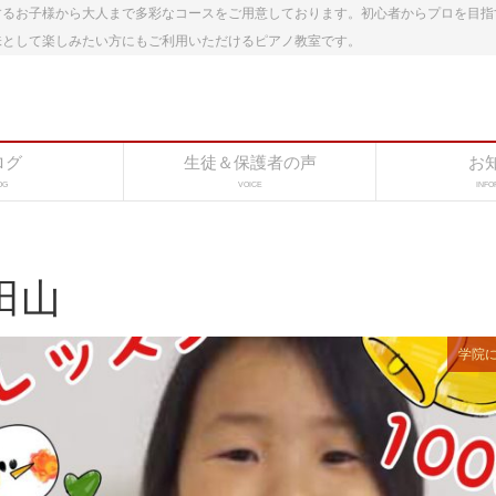
するお子様から大人まで多彩なコースをご用意しております。初心者からプロを目指
味として楽しみたい方にもご利用いただけるピアノ教室です。
ログ
生徒＆保護者の声
お
OG
VOICE
INFO
田山
学院