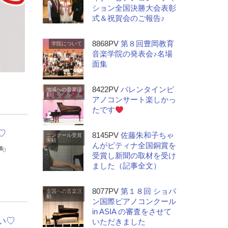
ション全国決勝大会表彰
式＆祝賀会のご報告♪
8868PV
第８回豊岡教育
学院について
音楽学院の発表会♪名場
面集
8422PV
バレンタインピ
地域への音楽活
動
アノコンサート楽しかっ
たです
♡
8145PV
佐藤朱和子ちゃ
コンクール受賞
実績
んがピティナ全国銅賞を
0
受賞し新聞の取材を受け
ました（記事全文）
8077PV
第１８回 ショパ
全国への音楽活
動
ン国際ピアノコンクール
in ASIA の審査をさせて
い♡
いただきました