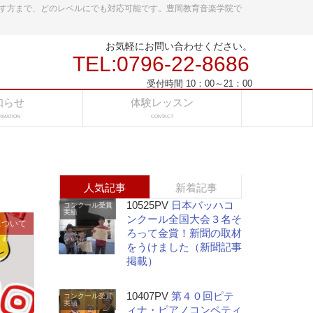
す方まで、どのレベルにでも対応可能です。豊岡教育音楽学院で
お気軽にお問い合わせください。
TEL:0796-22-8686
受付時間 10：00～21：00
知らせ
体験レッスン
RMATION
CONTACT
人気記事
新着記事
10525PV
日本バッハコ
コンクール受賞
実績
ンクール全国大会３名そ
について
ろって金賞！新聞の取材
をうけました（新聞記事
掲載）
10407PV
第４０回ピテ
コンクール受賞
実績
ィナ・ピアノコンペティ