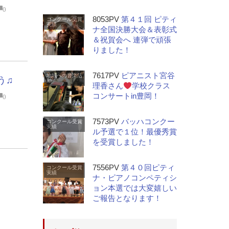
0
8053PV
第４１回 ピティ
コンクール受賞
実績
ナ全国決勝大会＆表彰式
＆祝賀会へ 連弾で頑張
りました！
7617PV
ピアニスト宮谷
地域への音楽活
う♫
動
理香さん
学校クラス
コンサートin豊岡！
0
7573PV
バッハコンクー
コンクール受賞
実績
ル予選で１位！最優秀賞
を受賞しました！
7556PV
第４０回ピティ
コンクール受賞
実績
ナ・ピアノコンペティシ
ョン本選では大変嬉しい
ご報告となります！