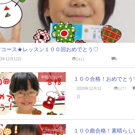
才コース★レッスン１００回おめでとう♡
2413
0
20年12月12日
学院について
１００合格！おめでとう
2177
2020年12月12
日
学院について
１００曲合格！素晴らし