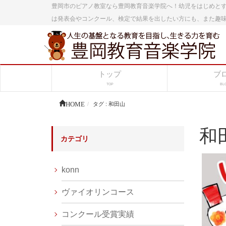
豊岡市のピアノ教室なら豊岡教育音楽学院へ！幼児をはじめと
は発表会やコンクール、検定で結果を出したい方にも、また趣
トップ
ブ
TOP
BL
HOME
タグ : 和田山
和
カテゴリ
konn
ヴァイオリンコース
コンクール受賞実績