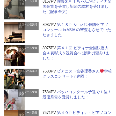
8157PV
佐藤朱和子ちゃんがピティナ全
コンクール受賞
実績
国銅賞を受賞し新聞の取材を受けまし
た（記事全文）
8087PV
第１８回 ショパン国際ピアノ
全国への音楽活
動
コンクール in ASIA の審査をさせていた
だきました
8075PV
第４１回 ピティナ全国決勝大
コンクール受賞
実績
会＆表彰式＆祝賀会へ 連弾で頑張りま
した！
7630PV
ピアニスト宮谷理香さん
学校
地域への音楽活
動
クラスコンサートin豊岡！
7584PV
バッハコンクール予選で１位！
コンクール受賞
実績
最優秀賞を受賞しました！
7571PV
第４０回ピティナ・ピアノコン
コンクール受賞
実績