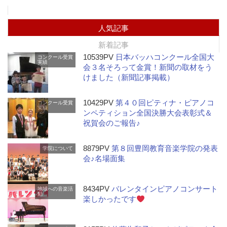
人気記事
新着記事
10539PV
日本バッハコンクール全国大
コンクール受賞
実績
会３名そろって金賞！新聞の取材をう
けました（新聞記事掲載）
10429PV
第４０回ピティナ・ピアノコ
コンクール受賞
実績
ンペティション全国決勝大会表彰式＆
祝賀会のご報告♪
8879PV
第８回豊岡教育音楽学院の発表
学院について
会♪名場面集
8434PV
バレンタインピアノコンサート
地域への音楽活
動
楽しかったです