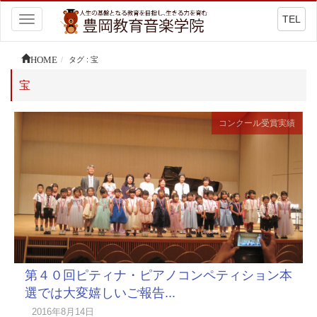
TEL
Toggle
navigation
HOME
タグ : 宝
宝
コンクール受賞実績
第４０回ピティナ・ピアノコンペティション本
選では大変嬉しいご報告...
2016年8月14日