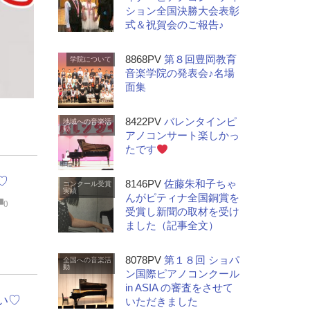
ション全国決勝大会表彰
式＆祝賀会のご報告♪
8868PV
第８回豊岡教育
学院について
音楽学院の発表会♪名場
面集
8422PV
バレンタインピ
地域への音楽活
動
アノコンサート楽しかっ
たです
♡
8146PV
佐藤朱和子ちゃ
コンクール受賞
実績
んがピティナ全国銅賞を
0
受賞し新聞の取材を受け
ました（記事全文）
8078PV
第１８回 ショパ
全国への音楽活
動
ン国際ピアノコンクール
in ASIA の審査をさせて
い♡
いただきました