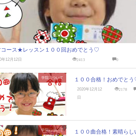
才コース★レッスン１００回おめでとう♡
2413
0
20年12月12日
学院について
１００合格！おめでとう
2178
2020年12月12
日
学院について
１００曲合格！素晴らし