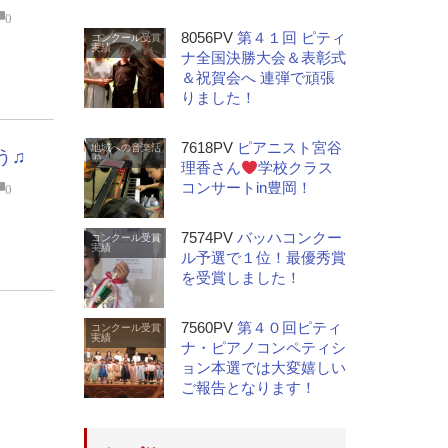
0
8056PV
第４１回 ピティ
コンクール受賞
実績
ナ全国決勝大会＆表彰式
＆祝賀会へ 連弾で頑張
りました！
7618PV
ピアニスト宮谷
地域への音楽活
う♫
動
理香さん
学校クラス
コンサートin豊岡！
0
7574PV
バッハコンクー
コンクール受賞
実績
ル予選で１位！最優秀賞
を受賞しました！
7560PV
第４０回ピティ
コンクール受賞
実績
ナ・ピアノコンペティシ
ョン本選では大変嬉しい
ご報告となります！