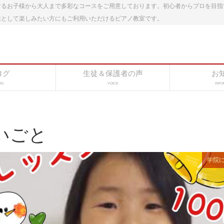
するお子様から大人まで多彩なコースをご用意しております。初心者からプロを目指
味として楽しみたい方にもご利用いただけるピアノ教室です。
ログ
生徒＆保護者の声
お
OG
VOICE
INFO
いごと
学院