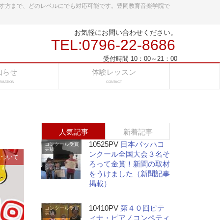
す方まで、どのレベルにでも対応可能です。豊岡教育音楽学院で
お気軽にお問い合わせください。
TEL:0796-22-8686
受付時間 10：00～21：00
知らせ
体験レッスン
RMATION
CONTACT
人気記事
新着記事
10525PV
日本バッハコ
コンクール受賞
実績
ンクール全国大会３名そ
について
ろって金賞！新聞の取材
をうけました（新聞記事
掲載）
10410PV
第４０回ピテ
コンクール受賞
実績
ィナ・ピアノコンペティ