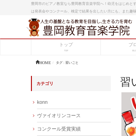
豊岡市のピアノ教室なら豊岡教育音楽学院へ！幼児をはじめと
は発表会やコンクール、検定で結果を出したい方にも、また趣
トップ
ブ
TOP
BL
HOME
タグ : 習いごと
習
カテゴリ
konn
ヴァイオリンコース
コンクール受賞実績