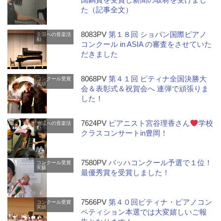
た（記事全文）
8083PV
第１８回 ショパン国際ピアノ
全国への音楽活
動
コンクール in ASIA の審査をさせていた
だきました
8068PV
第４１回 ピティナ全国決勝大
コンクール受賞
実績
会＆表彰式＆祝賀会へ 連弾で頑張りま
した！
7624PV
ピアニスト宮谷理香さん
学校
地域への音楽活
動
クラスコンサートin豊岡！
7580PV
バッハコンクール予選で１位！
コンクール受賞
実績
最優秀賞を受賞しました！
7566PV
第４０回ピティナ・ピアノコン
コンクール受賞
実績
ペティション本選では大変嬉しいご報