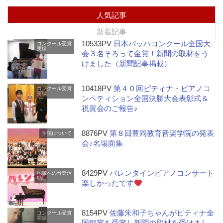
人気記事
新着記事
10533PV
日本バッハコンクール全国大
コンクール受賞
実績
会３名そろって金賞！新聞の取材をう
けました（新聞記事掲載）
10418PV
第４０回ピティナ・ピアノコ
コンクール受賞
実績
ンペティション全国決勝大会表彰式＆
祝賀会のご報告♪
8876PV
第８回豊岡教育音楽学院の発表
学院について
会♪名場面集
8429PV
バレンタインピアノコンサート
地域への音楽活
動
楽しかったです
8154PV
佐藤朱和子ちゃんがピティナ全
コンクール受賞
実績
国銅賞を受賞し新聞の取材を受けまし