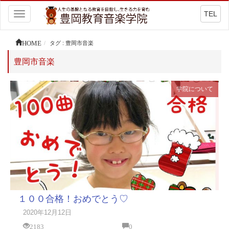
TEL
Toggle
navigation
HOME
タグ : 豊岡市音楽
豊岡市音楽
学院について
１００合格！おめでとう♡
2020年12月12日
2183
0