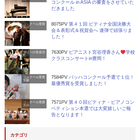
コンクール in ASIA の審査をさせていた
だきました
8075PV
第４１回 ピティナ全国決勝大
コンクール受賞
実績
会＆表彰式＆祝賀会へ 連弾で頑張りま
した！
7630PV
ピアニスト宮谷理香さん
学校
地域への音楽活
動
クラスコンサートin豊岡！
7584PV
バッハコンクール予選で１位！
コンクール受賞
実績
最優秀賞を受賞しました！
7571PV
第４０回ピティナ・ピアノコン
コンクール受賞
実績
ペティション本選では大変嬉しいご報
告となります！
カテゴリ