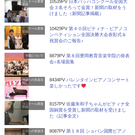
10539PV
日本バッハコンクール全国大
コンクール受賞
実績
会３名そろって金賞！新聞の取材をう
けました（新聞記事掲載）
10429PV
第４０回ピティナ・ピアノコ
コンクール受賞
実績
ンペティション全国決勝大会表彰式＆
祝賀会のご報告♪
8879PV
第８回豊岡教育音楽学院の発表
学院について
会♪名場面集
8434PV
バレンタインピアノコンサート
地域への音楽活
動
楽しかったです
8157PV
佐藤朱和子ちゃんがピティナ全
コンクール受賞
実績
国銅賞を受賞し新聞の取材を受けまし
た（記事全文）
8087PV
第１８回 ショパン国際ピアノ
全国への音楽活
動