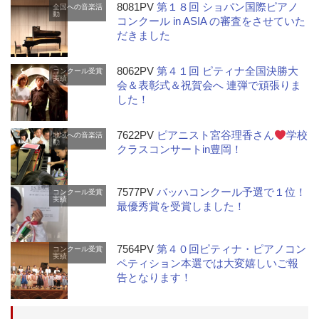
8081PV
第１８回 ショパン国際ピアノ
全国への音楽活
動
コンクール in ASIA の審査をさせていた
だきました
8062PV
第４１回 ピティナ全国決勝大
コンクール受賞
実績
会＆表彰式＆祝賀会へ 連弾で頑張りま
した！
7622PV
ピアニスト宮谷理香さん
学校
地域への音楽活
動
クラスコンサートin豊岡！
7577PV
バッハコンクール予選で１位！
コンクール受賞
実績
最優秀賞を受賞しました！
7564PV
第４０回ピティナ・ピアノコン
コンクール受賞
実績
ペティション本選では大変嬉しいご報
告となります！