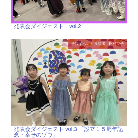
発表会ダイジェスト vol.2
学院イベント
投稿者：田村晃子
発表会ダイジェスト vol.3 「設立１５周年記
念・幸せのゾウ」