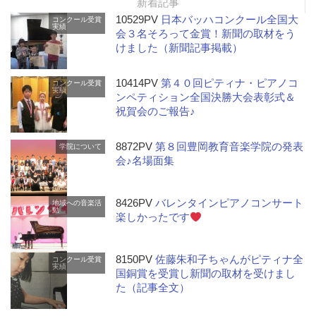
新着記事
10529PV
日本バッハコンクール全国大
コンクール受賞
実績
会３名そろって金賞！新聞の取材をう
けました（新聞記事掲載）
10414PV
第４０回ピティナ・ピアノコ
コンクール受賞
実績
ンペティション全国決勝大会表彰式＆
祝賀会のご報告♪
8872PV
第８回豊岡教育音楽学院の発表
学院について
会♪名場面集
8426PV
バレンタインピアノコンサート
地域への音楽活
動
楽しかったです
8150PV
佐藤朱和子ちゃんがピティナ全
コンクール受賞
実績
国銅賞を受賞し新聞の取材を受けまし
た（記事全文）