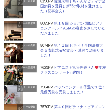
8156PV
佐藤朱和子ちゃんがピティナ全
コンクール受賞
実績
国銅賞を受賞し新聞の取材を受けまし
た（記事全文）
8085PV
第１８回 ショパン国際ピアノ
全国への音楽活
動
コンクール in ASIA の審査をさせていた
だきました
8074PV
第４１回 ピティナ全国決勝大
コンクール受賞
実績
会＆表彰式＆祝賀会へ 連弾で頑張りま
した！
7629PV
ピアニスト宮谷理香さん
学校
地域への音楽活
動
クラスコンサートin豊岡！
7584PV
バッハコンクール予選で１位！
コンクール受賞
実績
最優秀賞を受賞しました！
7570PV
第４０回ピティナ・ピアノコン
コンクール受賞
実績