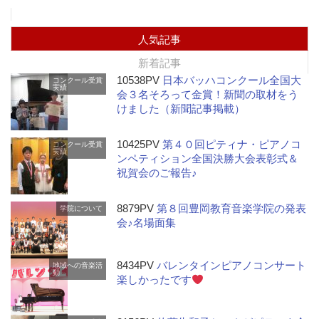
人気記事
新着記事
10538PV
日本バッハコンクール全国大
コンクール受賞
実績
会３名そろって金賞！新聞の取材をう
けました（新聞記事掲載）
10425PV
第４０回ピティナ・ピアノコ
コンクール受賞
実績
ンペティション全国決勝大会表彰式＆
祝賀会のご報告♪
8879PV
第８回豊岡教育音楽学院の発表
学院について
会♪名場面集
8434PV
バレンタインピアノコンサート
地域への音楽活
動
楽しかったです