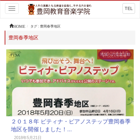
TEL
Toggle
navigation
HOME
タグ : 豊岡春季地区
豊岡春季地区
地域への音楽活動
２０１８年 ピティナ・ピアノステップ豊岡春季
地区を開催しました！...
2018年5月21日